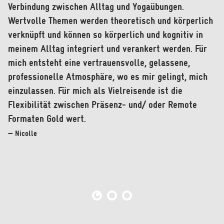
Verbindung zwischen Alltag und Yogaübungen.
Körperklang Yoga. Über die Jahre hat mich die
Entspannung und Wissenswertes über die Yogalehre.
Wertvolle Themen werden theoretisch und körperlich
bodenständige und körperlich wie geistig anregende
Hier wird man nicht nach seinem Aussehen, seiner
verknüpft und können so körperlich und kognitiv in
bisweilen fordernde Praxis immer wieder begeistert
Biegsamkeit oder anhand des Outfits beurteilt. Super
meinem Alltag integriert und verankert werden. Für
und geerdet. Die gute Organisation und Struktur des
finde ich, dass man rechtzeitig abgesagte Stunden
mich entsteht eine vertrauensvolle, gelassene,
Studios hilft zudem auch in Zeiten von Ablenkung und
nachholen kann.
professionelle Atmosphäre, wo es mir gelingt, mich
anderen Versuchungen dabei zu bleiben.
— Franzi
einzulassen. Für mich als Vielreisende ist die
— Steffen
Flexibilität zwischen Präsenz- und/ oder Remote
Formaten Gold wert.
— Nicolle