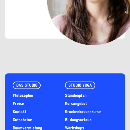
DAS STUDIO
STUDIO YOGA
Philosophie
Stundenplan
Preise
Kursangebot
Kontakt
Krankenkassenkurse
Gutscheine
Bildungsurlaub
Raumvermietung
Workshops