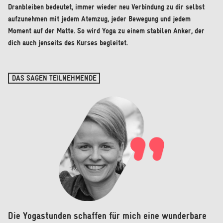
Dranbleiben bedeutet, immer wieder neu Verbindung zu dir selbst
aufzunehmen mit jedem Atemzug, jeder Bewegung und jedem
Moment auf der Matte. So wird Yoga zu einem stabilen Anker, der
dich auch jenseits des Kurses begleitet.
DAS SAGEN TEILNEHMENDE
Die Yogastunden schaffen für mich eine wunderbare
Unglaublich - seit 2012 komme ich bereits zu
Im Unterricht ist alles dabei: Anstrengung,