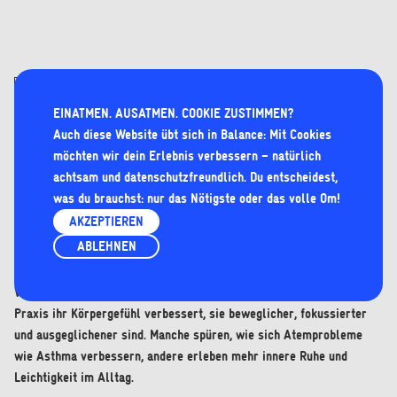
WARUM DRAN BLEIBEN SICH LOHNT
EINATMEN. AUSATMEN. COOKIE ZUSTIMMEN?
Regelmäßiges Yoga ist ein Weg, der dich Schritt für Schritt stärkt,
Auch diese Website übt sich in Balance: Mit Cookies
zentriert und in Balance bringt. Wer dranbleibt, spürt, wie sich
möchten wir dein Erlebnis verbessern – natürlich
Körper und Geist allmählich verändern: Rückenschmerzen und
achtsam und
datenschutzfreundlich
. Du entscheidest,
Verspannungen lösen sich, die Atmung wird freier, Kopfschmerzen
was du brauchst: nur das Nötigste oder das volle Om!
lassen nach. Durch achtsame Bewegung, bewussten Atem und
AKZEPTIEREN
gezielte Entspannung findet dein Nervensystem zur Ruhe. Stress
ABLEHNEN
reduziert sich, innere Gelassenheit wächst.
Viele Teilnehmende berichten, dass sich durch die kontinuierliche
Praxis ihr Körpergefühl verbessert, sie beweglicher, fokussierter
und ausgeglichener sind. Manche spüren, wie sich Atemprobleme
wie Asthma verbessern, andere erleben mehr innere Ruhe und
Leichtigkeit im Alltag.