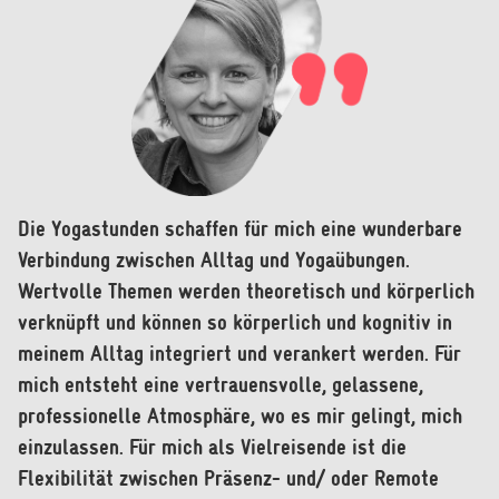
Die Yogastunden schaffen für mich eine wunderbare
Unglaublich - seit 2012 komme ich bereits zu
Im Unterricht ist alles dabei: Anstrengung,
Verbindung zwischen Alltag und Yogaübungen.
Körperklang Yoga. Über die Jahre hat mich die
Entspannung und Wissenswertes über die Yogalehre.
Wertvolle Themen werden theoretisch und körperlich
bodenständige und körperlich wie geistig anregende
Hier wird man nicht nach seinem Aussehen, seiner
verknüpft und können so körperlich und kognitiv in
bisweilen fordernde Praxis immer wieder begeistert
Biegsamkeit oder anhand des Outfits beurteilt. Super
meinem Alltag integriert und verankert werden. Für
und geerdet. Die gute Organisation und Struktur des
finde ich, dass man rechtzeitig abgesagte Stunden
mich entsteht eine vertrauensvolle, gelassene,
Studios hilft zudem auch in Zeiten von Ablenkung und
nachholen kann.
professionelle Atmosphäre, wo es mir gelingt, mich
anderen Versuchungen dabei zu bleiben.
— Franzi
einzulassen. Für mich als Vielreisende ist die
— Steffen
Flexibilität zwischen Präsenz- und/ oder Remote