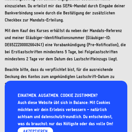
einzuziehen. Du erteilst mir das SEPA-Mandat durch Eingabe deiner
Bankverbindung sowie durch die Bestätigung der zusätzlichen
Checkbox zur Mandats-Erteilung.
Mit dem Kauf des Kurses erhältst du neben der Mandats-Referenz
und meiner Gläubiger-Identifikationsnummer (Gläubiger-ID:
DE65ZZZ00002664941) eine Vorabankündigung (Pre-Notification), die
bei Erstlastschriften mindestens 5 Tage, bei Folgelastschriften
mindestens 2 Tage vor dem Datum des Lastschrifteinzugs liegt.
Beachte bitte, dass du verpflichtet bist, für die ausreichende
Deckung des Kontos zum angekündigten Lastschrift-Datum zu
sorgen. Bitte beachte, dass bei einer fehlenden Deckung deines
Kontos der Betrag nicht abgebucht werden kann. Die
EINATMEN. AUSATMEN. COOKIE ZUSTIMMEN?
Rücklastschriftgebühr deiner Bank von ca. 3,50 € wird dann
Auch diese Website übt sich in Balance: Mit Cookies
zusätzlich im nächsten Abbuchungsversuch mit abgebucht.
möchten wir dein Erlebnis verbessern – natürlich
Du kannst dein SEPA-Lastschriftmandat für wiederholende
achtsam und
datenschutzfreundlich
. Du entscheidest,
Abbuchung jederzeit stornieren, indem du mir kurz eine Mail
was du brauchst: nur das Nötigste oder das volle Om!
schreibst: elisa@koerperklang-yoga.de
AKZEPTIEREN