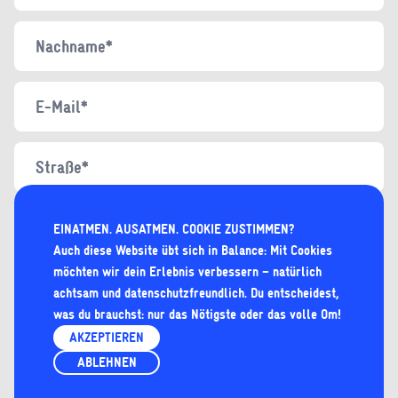
EINATMEN. AUSATMEN. COOKIE ZUSTIMMEN?
Auch diese Website übt sich in Balance: Mit Cookies
möchten wir dein Erlebnis verbessern – natürlich
achtsam und
datenschutzfreundlich
. Du entscheidest,
was du brauchst: nur das Nötigste oder das volle Om!
AKZEPTIEREN
ABLEHNEN