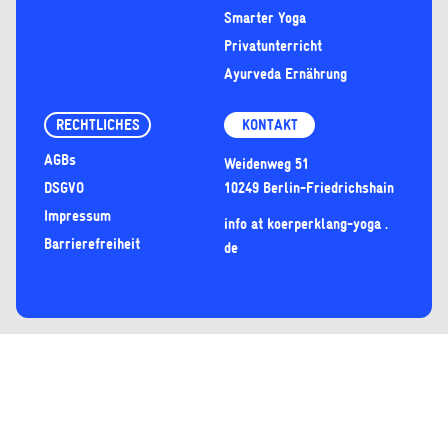
Smarter Yoga
Privatunterricht
Ayurveda Ernährung
RECHTLICHES
KONTAKT
AGBs
Weidenweg 51
DSGVO
10249 Berlin-Friedrichshain
Impressum
info at koerperklang-yoga .
Barrierefreiheit
de