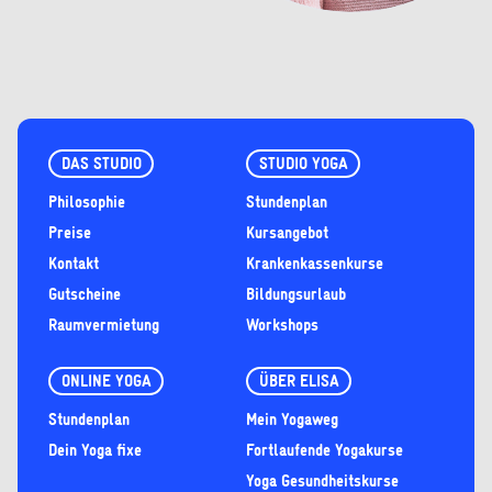
DAS STUDIO
STUDIO YOGA
Philosophie
Stundenplan
Preise
Kursangebot
Kontakt
Krankenkassenkurse
Gutscheine
Bildungsurlaub
Raumvermietung
Workshops
ONLINE YOGA
ÜBER ELISA
Stundenplan
Mein Yogaweg
Dein Yoga fixe
Fortlaufende Yogakurse
Yoga Gesundheitskurse